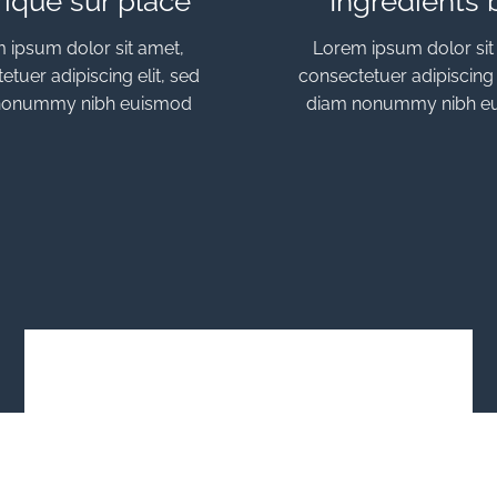
riqué sur place
Ingrédients 
 ipsum dolor sit amet,
Lorem ipsum dolor sit
etuer adipiscing elit, sed
consectetuer adipiscing e
nonummy nibh euismod
diam nonummy nibh e