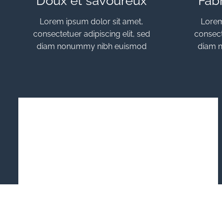
Doux et savoureux
Fab
Lorem ipsum dolor sit amet,
Lorem
consectetuer adipiscing elit, sed
consect
diam nonummy nibh euismod
diam 