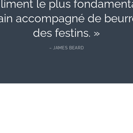
’aliment le plus fondament
pain accompagné de beurre 
des festins. »
– JAMES BEARD