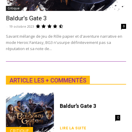
Critique
Baldur’s Gate 3
-
19 octobre 2023
0
Savant mélange de Jeu de Rôle papier et d'aventure narrative en
mode Heroic Fantasy, BG3 n'usurpe définitevement pas sa
réputation et sa note de...
ARTICLE LES + COMMENTÉS
Baldur’s Gate 3
0
LIRE LA SUITE
CRITIQUE