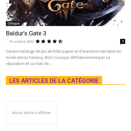
Critique
Baldur’s Gate 3
-
19 octobre 2023
0
Savant mélange de Jeu de Rôle papier et d'aventure narrative en
mode Heroic Fantasy, BG3 n'usurpe définitevement pas sa
réputation et sa note de...
LES ARTICLES DE LA CATÉGORIE
Aucun article à afficher