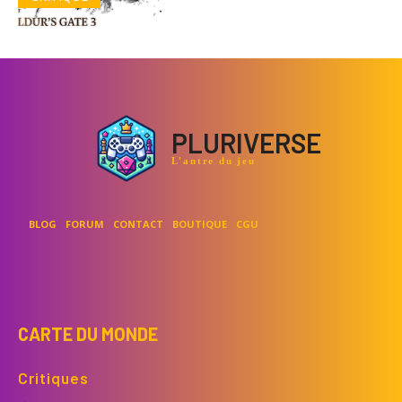
PLURIVERSE
L'antre du jeu
BLOG
FORUM
CONTACT
BOUTIQUE
CGU
CARTE DU MONDE
Critiques