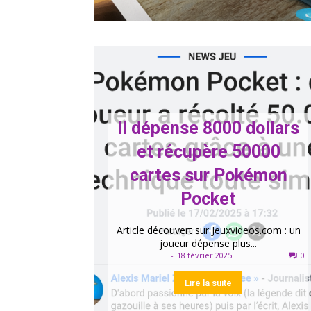
Il dépense 8000 dollars
et récupère 50000
cartes sur Pokémon
Pocket
Article découvert sur Jeuxvideos.com : un
joueur dépense plus...
-
18 février 2025
0
Lire la suite