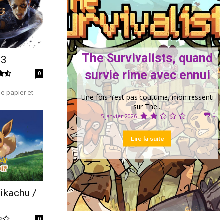
The Survivalists, quand
 3
survie rime avec ennui
0
e papier et
Une fois n’est pas coutume, mon ressenti
sur The...
0
-
5 janvier 2026
Lire la suite
ikachu /
0