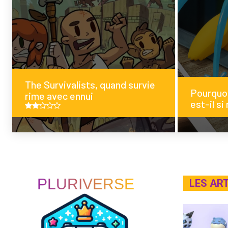
The Survivalists, quand survie
Pourquoi
rime avec ennui
est-il si 
PLURIVERSE
LES AR