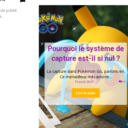
icle publié
...
Pourquoi le système de
capture est-il si nul ?
La capture dans Pokémon Go, parlons-en.
Ce merveilleux mécanisme...
-
13 août 2025
0
Lire la suite