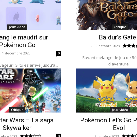
Jeux vidéo
Critique
ang le maudit sur
Baldur’s Gate
Pokémon Go
-
19 octobre 2023
-
1 décembre 2023
0
Savant mélange de Jeu de Rôl
d'aventure...
ageur ! Si tu es arrivé jusqu'à...
Critique
Jeux vidéo
tar Wars – La saga
Pokémon Let’s Go P
Skywalker
Evoli
tobre 2023
0
-
8 octobre 2023