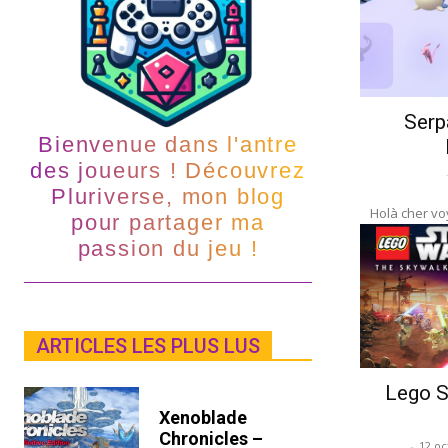
Serp
Bienvenue dans l'antre
des joueurs ! Découvrez
Pluriverse, mon blog
Holà cher voy
pour partager ma
passion du jeu !
ARTICLES LES PLUS LUS
Lego S
Xenoblade
Chronicles –
-
12 oc