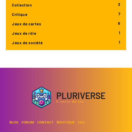
3
Collection
7
Critique
6
Jeux de cartes
1
Jeux de rôle
1
Jeux de société
PLURIVERSE
L'antre du jeu
BLOG
FORUM
CONTACT
BOUTIQUE
CGU