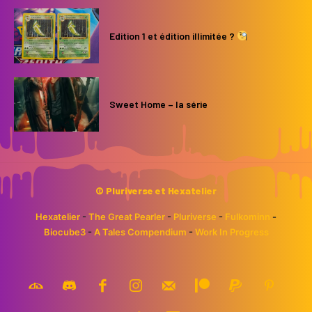
Edition 1 et édition illimitée ?
Sweet Home – la série
© Pluriverse et Hexatelier
Hexatelier
-
The Great Pearler
-
Pluriverse
-
Fulkominn
-
Biocube3
-
A Tales Compendium
-
Work In Progress