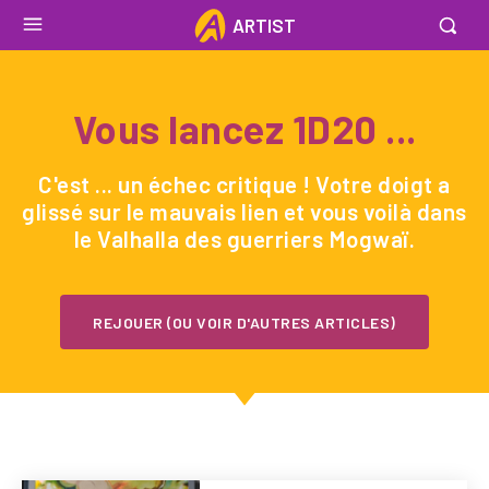
ARTIST
Vous lancez 1D20 ...
C'est ... un échec critique ! Votre doigt a
glissé sur le mauvais lien et vous voilà dans
le Valhalla des guerriers Mogwaï.
REJOUER (OU VOIR D'AUTRES ARTICLES)