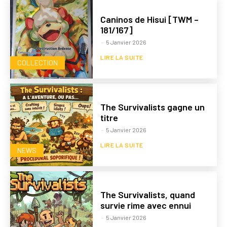
Caninos de Hisui [TWM –
181/167]
-
5 Janvier 2026
LIRE LA SUITE
COLLECTION
The Survivalists gagne un
titre
-
5 Janvier 2026
LIRE LA SUITE
NEWS
The Survivalists, quand
survie rime avec ennui
-
5 Janvier 2026