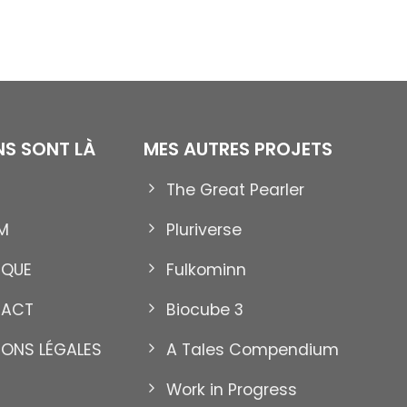
ENS SONT LÀ
MES AUTRES PROJETS
The Great Pearler
12
Nov
M
Pluriverse
IQUE
Fulkominn
TACT
Biocube 3
IONS LÉGALES
A Tales Compendium
GOTTA
DES NUAGES BULLES
Work in Progress