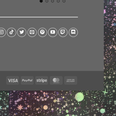
Visa
PayPal
Stripe
MasterCard
Cash
On
Delivery