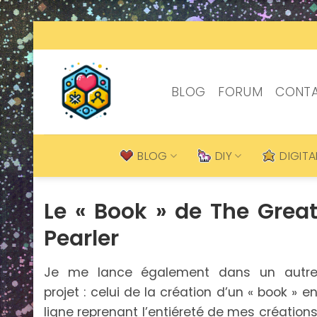
Passer
au
contenu
BLOG
FORUM
CONT
BLOG
DIY
DIGITA
Le « Book » de The Grea
Pearler
Je me lance également dans un autr
projet : celui de la création d’un « book » e
ligne reprenant l’entiéreté de mes création