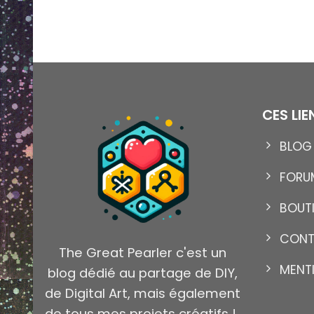
CES LI
BLOG
13
Nov
FORU
BOUT
CON
The Great Pearler c'est un
MENT
blog dédié au partage de DIY,
NCEL – GOTTA
004 – SALAMÈCHE – 
de Digital Art, mais également
EM ALL
STICK’EM ALL
de tous mes projets créatifs !