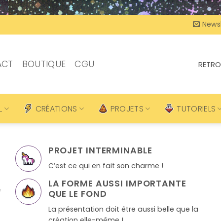
Newsl
ACT
BOUTIQUE
CGU
RETRO
L
CRÉATIONS
PROJETS
TUTORIELS
t
PROJET INTERMINABLE
C’est ce qui en fait son charme !
LA FORME AUSSI IMPORTANTE
e
QUE LE FOND
n
La présentation doit être aussi belle que la
s
création elle-même !