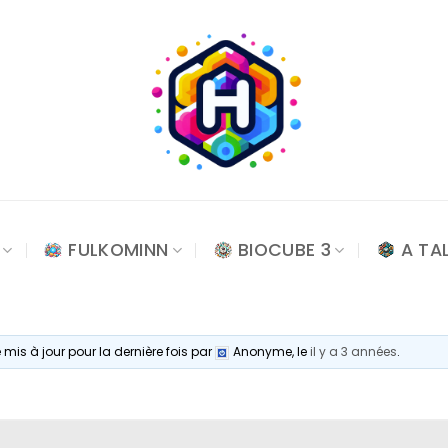
FULKOMINN
BIOCUBE 3
A TA
é mis à jour pour la dernière fois par
Anonyme
, le
il y a 3 années
.