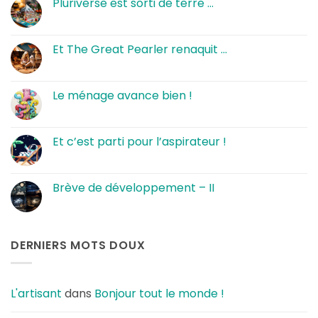
Pluriverse est sorti de terre …
Aucun
commentaire
sur
Pluriverse
Et The Great Pearler renaquit …
est
sorti
Aucun
de
commentaire
terre
sur
…
Et
Le ménage avance bien !
The
Great
Aucun
Pearler
commentaire
renaquit
sur
…
Le
Et c’est parti pour l’aspirateur !
ménage
avance
Aucun
bien
commentaire
!
sur
Et
Brève de développement – II
c’est
parti
Aucun
pour
commentaire
l’aspirateur
sur
!
Brève
de
DERNIERS MOTS DOUX
développement
–
II
L'artisant
dans
Bonjour tout le monde !