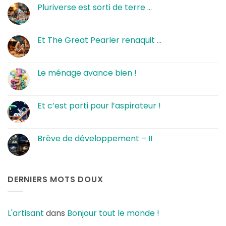
Pluriverse est sorti de terre …
Aucun
commentaire
sur
Pluriverse
Et The Great Pearler renaquit …
est
sorti
Aucun
de
commentaire
terre
sur
…
Et
Le ménage avance bien !
The
Great
Aucun
Pearler
commentaire
renaquit
sur
…
Le
Et c’est parti pour l’aspirateur !
ménage
avance
Aucun
bien
commentaire
!
sur
Et
Brève de développement – II
c’est
parti
Aucun
pour
commentaire
l’aspirateur
sur
!
Brève
de
DERNIERS MOTS DOUX
développement
–
II
L'artisant
dans
Bonjour tout le monde !