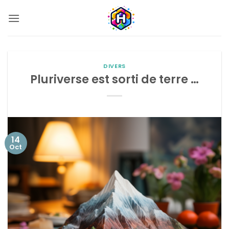
Passer
au
contenu
DIVERS
Pluriverse est sorti de terre …
14
Oct