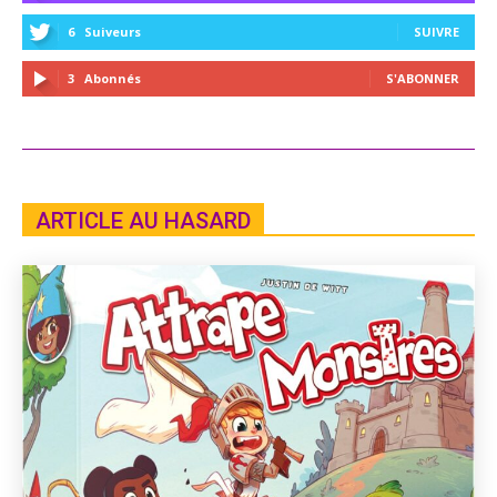
6
Suiveurs
SUIVRE
3
Abonnés
S'ABONNER
ARTICLE AU HASARD