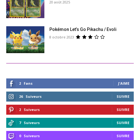
20 août 2025
Pokémon Let’s Go Pikachu / Evoli
8 octobre 2023
2
Fans
J'AIME
26
Suiveurs
SUIVRE
2
Suiveurs
SUIVRE
7
Suiveurs
SUIVRE
0
Suiveurs
SUIVRE