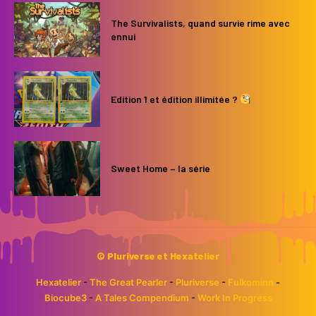
The Survivalists, quand survie rime avec
ennui
Edition 1 et édition illimitée ?
Sweet Home – la série
© Pluriverse et Hexatelier
Hexatelier
-
The Great Pearler
-
Pluriverse
-
Fulkominn
-
Biocube3
-
A Tales Compendium
-
Work In Progress