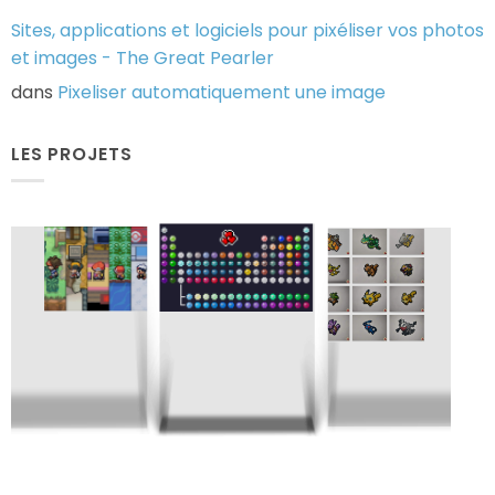
Stick’em
All
Sites, applications et logiciels pour pixéliser vos photos
et images - The Great Pearler
dans
Pixeliser automatiquement une image
LES PROJETS
Gotta
Gotta
Pix'em
Fus'em
Tableau
All
All
Pixélodique