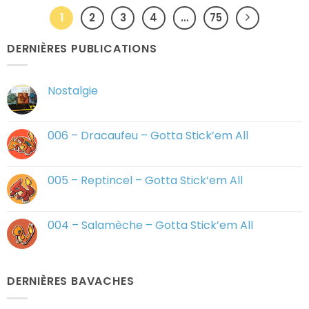
1
2
3
4
…
75
DERNIÈRES PUBLICATIONS
Nostalgie
Aucun
commentaire
sur
Nostalgie
006 – Dracaufeu – Gotta Stick’em All
Aucun
commentaire
sur
006
005 – Reptincel – Gotta Stick’em All
–
Dracaufeu
Aucun
–
commentaire
Gotta
sur
Stick’em
005
004 – Salamèche – Gotta Stick’em All
All
–
Reptincel
Aucun
–
commentaire
Gotta
sur
Stick’em
004
All
–
DERNIÈRES BAVACHES
Salamèche
–
Gotta