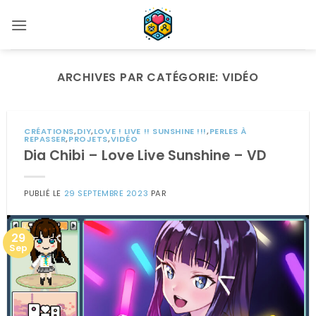
Passer
au
contenu
ARCHIVES PAR CATÉGORIE:
VIDÉO
CRÉATIONS
,
DIY
,
LOVE ! LIVE !! SUNSHINE !!!
,
PERLES À
REPASSER
,
PROJETS
,
VIDÉO
Dia Chibi – Love Live Sunshine – VD
PUBLIÉ LE
29 SEPTEMBRE 2023
PAR
29
Sep