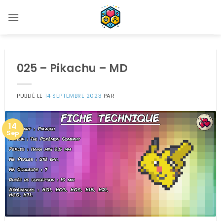
Passer
au
contenu
025 – Pikachu – MD
PUBLIÉ LE
14 SEPTEMBRE 2023
PAR
14
Sep