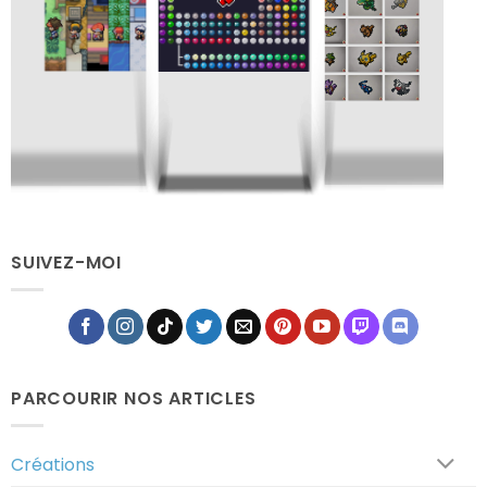
Gotta
Gotta
Pix'em
Fus'em
Tableau
All
All
Pixélodique
SUIVEZ-MOI
PARCOURIR NOS ARTICLES
Créations