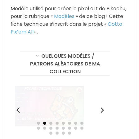
Modèle utilisé pour créer le pixel art de Pikachu,
pour la rubrique «
Modèles
» de ce blog ! Cette
fiche technique s’inscrit dans le projet «
Gotta
Pix’em All
« .
QUELQUES MODÈLES /
PATRONS ALÉATOIRES DE MA
COLLECTION
006009 – DRACAUTANK – MD
007714 