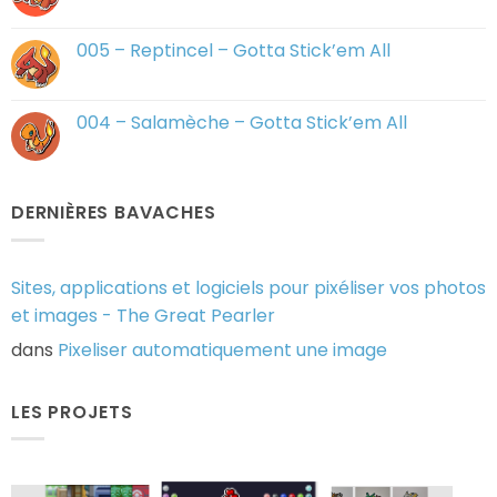
Aucun
commentaire
sur
006
005 – Reptincel – Gotta Stick’em All
–
Dracaufeu
Aucun
–
commentaire
Gotta
sur
Stick’em
005
004 – Salamèche – Gotta Stick’em All
All
–
Reptincel
Aucun
–
commentaire
Gotta
sur
Stick’em
004
All
–
DERNIÈRES BAVACHES
Salamèche
–
Gotta
Stick’em
All
Sites, applications et logiciels pour pixéliser vos photos
et images - The Great Pearler
dans
Pixeliser automatiquement une image
LES PROJETS