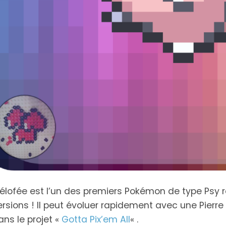
Gotta
Inktober
Pixel Book
Card'em All
2021
élofée est l’un des premiers Pokémon de type Psy 
ersions ! Il peut évoluer rapidement avec une Pierre 
ans le projet «
Gotta Pix’em All
« .