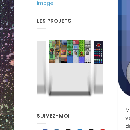
image
LES PROJETS
Gotta
Gotta
Tableau
Pix'em All
Fus'em All
Pixélodique
M
SUIVEZ-MOI
v
d