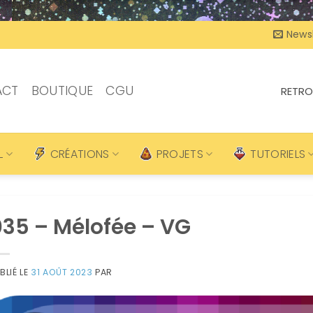
Newsl
ACT
BOUTIQUE
CGU
RETRO
L
CRÉATIONS
PROJETS
TUTORIELS
35 – Mélofée – VG
BLIÉ LE
31 AOÛT 2023
PAR