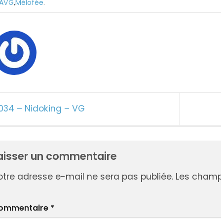
AVG
,
Mélofée
.
034 – Nidoking – VG
STICKERS
DIGITAL
aisser un commentaire
otre adresse e-mail ne sera pas publiée.
Les champs
ommentaire
*