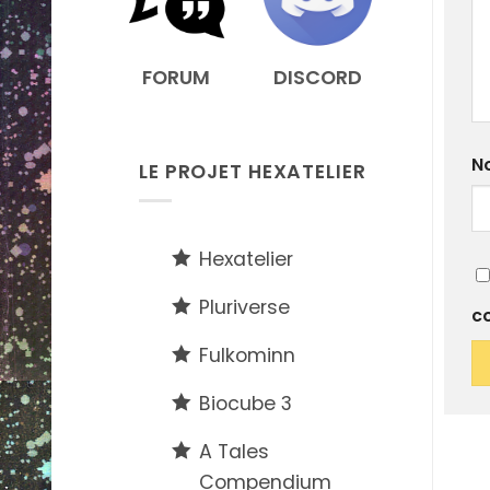
FORUM
DISCORD
N
LE PROJET HEXATELIER
Hexatelier
Pluriverse
c
Fulkominn
Biocube 3
A Tales
Compendium