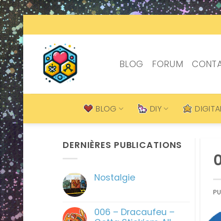
Passer
au
contenu
BLOG
FORUM
CONT
BLOG
DIY
DIGITA
DERNIÈRES PUBLICATIONS
0
Nostalgie
Aucun
PU
commentaire
sur
Nostalgie
006 – Dracaufeu –