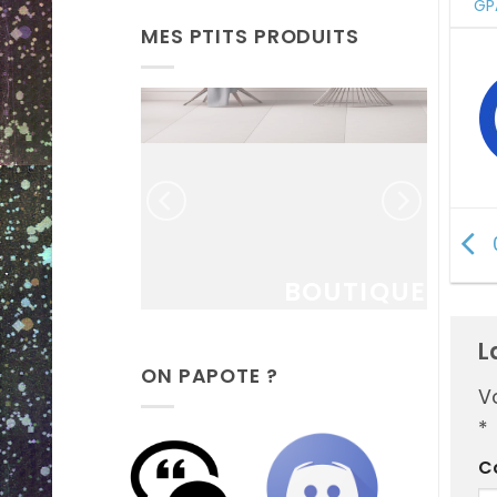
GP
MES PTITS PRODUITS
MANDE
RSO
ratuit !
BOUTIQUE
L
ON PAPOTE ?
V
*
C