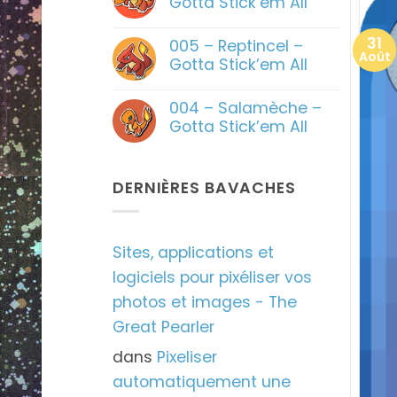
Gotta Stick’em All
Aucun
commentaire
31
005 – Reptincel –
sur
Août
006
Gotta Stick’em All
–
Dracaufeu
Aucun
–
commentaire
004 – Salamèche –
Gotta
sur
Stick’em
005
Gotta Stick’em All
All
–
Reptincel
Aucun
–
commentaire
Gotta
sur
Stick’em
004
DERNIÈRES BAVACHES
All
–
Salamèche
–
Gotta
Stick’em
Sites, applications et
All
logiciels pour pixéliser vos
photos et images - The
Great Pearler
dans
Pixeliser
automatiquement une