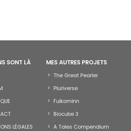
ENS SONT LÀ
MES AUTRES PROJETS
The Great Pearler
12
Nov
M
Pluriverse
IQUE
Fulkominn
TACT
Biocube 3
IONS LÉGALES
A Tales Compendium