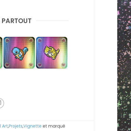
R PARTOUT
l Art
,
Projets
,
Vignette
et marqué