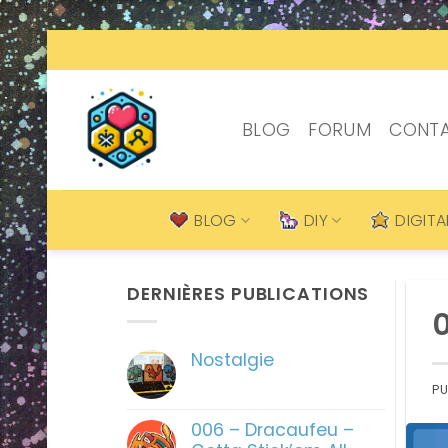
Passer
au
contenu
BLOG
FORUM
CONT
BLOG
DIY
DIGITA
DERNIÈRES PUBLICATIONS
Nostalgie
Aucun
PU
commentaire
sur
Nostalgie
006 – Dracaufeu –