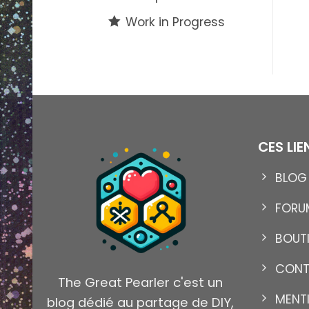
Work in Progress
CES LI
BLOG
13
Nov
FORU
BOUT
CON
The Great Pearler c'est un
MENT
blog dédié au partage de DIY,