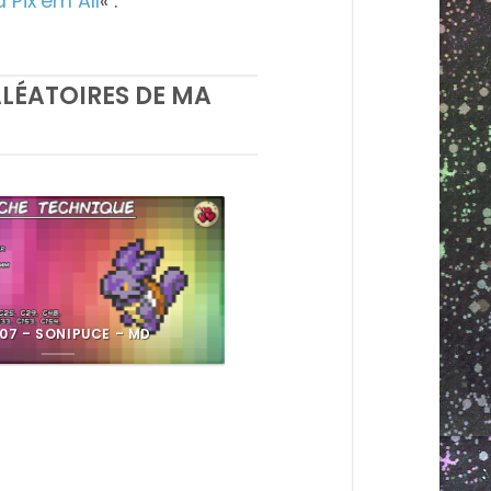
 Pix’em All
« .
LÉATOIRES DE MA
07 – SONIPUCE – MD
025 – PIKACHU – M