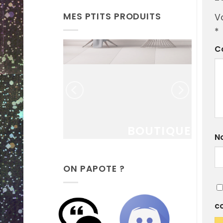
MES PTITS PRODUITS
V
*
C
MANDE
RSO
ratuit !
BOUTIQUE
N
ON PAPOTE ?
c