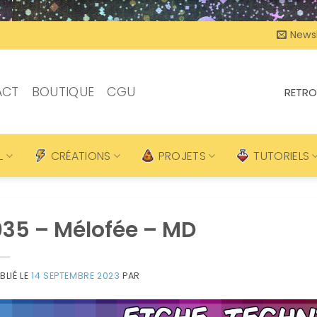
Newsl
ACT
BOUTIQUE
CGU
RETRO
L
CRÉATIONS
PROJETS
TUTORIELS
035 – Mélofée – MD
BLIÉ LE
14 SEPTEMBRE 2023
PAR