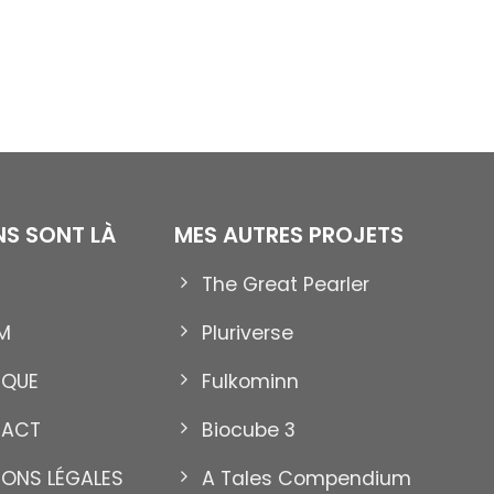
ENS SONT LÀ
MES AUTRES PROJETS
The Great Pearler
12
Nov
M
Pluriverse
IQUE
Fulkominn
TACT
Biocube 3
IONS LÉGALES
A Tales Compendium