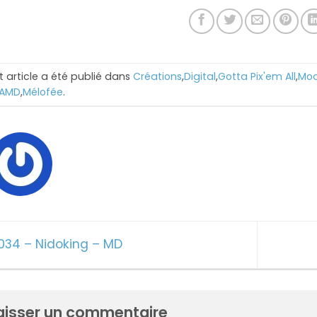
t article a été publié dans
Créations
,
Digital
,
Gotta Pix'em All
,
Mod
AMD
,
Mélofée
.
034 – Nidoking – MD
aisser un commentaire