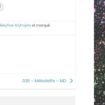
èle
,
Pixel Art
,
Projets
et marqué
036 – Mélodelfe – MD