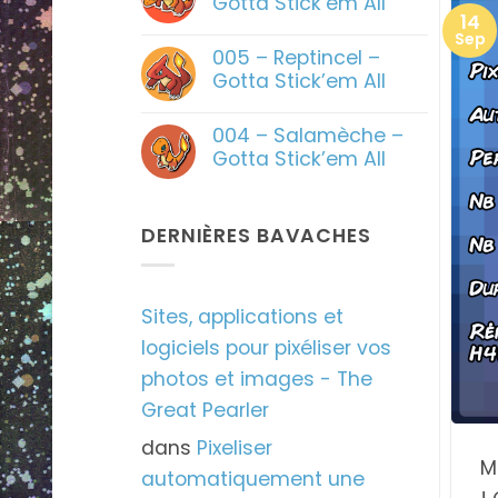
Gotta Stick’em All
14
Aucun
Sep
commentaire
005 – Reptincel –
sur
006
Gotta Stick’em All
–
Dracaufeu
Aucun
–
commentaire
004 – Salamèche –
Gotta
sur
Stick’em
005
Gotta Stick’em All
All
–
Reptincel
Aucun
–
commentaire
Gotta
sur
Stick’em
004
DERNIÈRES BAVACHES
All
–
Salamèche
–
Gotta
Stick’em
Sites, applications et
All
logiciels pour pixéliser vos
photos et images - The
Great Pearler
dans
Pixeliser
M
automatiquement une