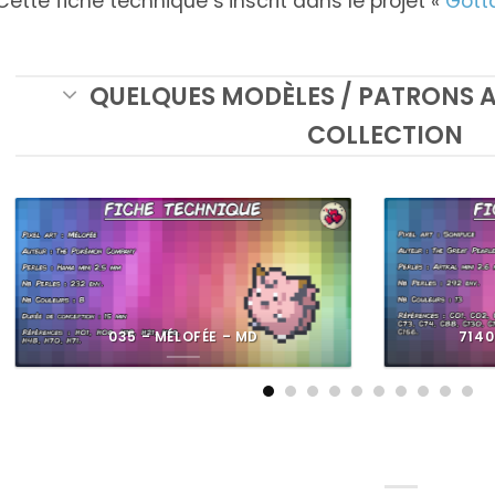
 Cette fiche technique s’inscrit dans le projet «
Gotta
QUELQUES MODÈLES / PATRONS A
COLLECTION
Gotta
Inktober
Pixel Book
Card'em All
2021
035 – MÉLOFÉE – MD
7140