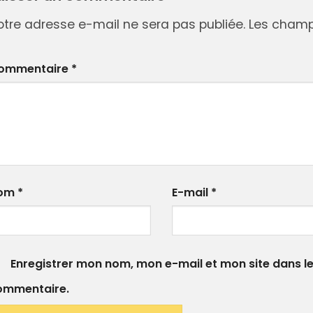
otre adresse e-mail ne sera pas publiée.
Les champs
ommentaire
*
STICKERS
DIGITAL
om
*
E-mail
*
Enregistrer mon nom, mon e-mail et mon site dans l
ommentaire.