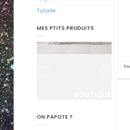
Tutoriel
MES PTITS PRODUITS
MANDE
RSO
Po
ratuit !
BOUTIQUE
ON PAPOTE ?