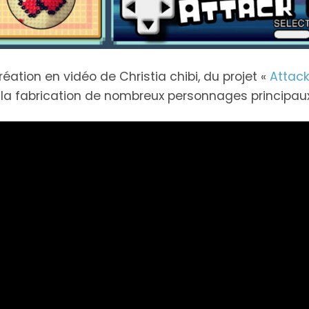
réation en vidéo de Christia chibi, du projet «
Attack
 la fabrication de nombreux personnages principau
Gotta
Inktober
Pixel Book
Card'em All
2021