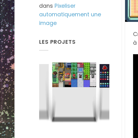
dans
Pixeliser
automatiquement une
image
C
LES PROJETS
à
Gotta
Gotta
Tableau
Pix'em All
Fus'em All
Pixélodique