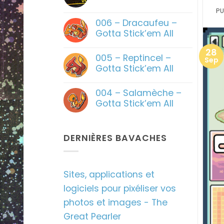
commentaire
PU
sur
Nostalgie
006 – Dracaufeu –
Gotta Stick’em All
Aucun
28
commentaire
005 – Reptincel –
sur
Sep
006
Gotta Stick’em All
–
Dracaufeu
Aucun
–
commentaire
004 – Salamèche –
Gotta
sur
Stick’em
005
Gotta Stick’em All
All
–
Reptincel
Aucun
–
commentaire
Gotta
sur
Stick’em
004
DERNIÈRES BAVACHES
All
–
Salamèche
–
Gotta
Stick’em
Sites, applications et
All
logiciels pour pixéliser vos
photos et images - The
Great Pearler