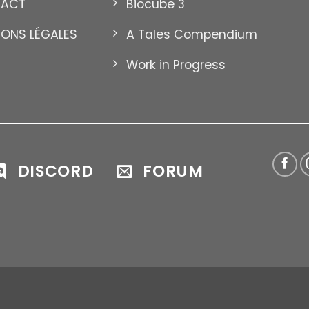
TACT
Biocube 3
IONS LÉGALES
A Tales Compendium
GOTTA
DES NUAGES BULLES
Work in Progress
DISCORD
FORUM