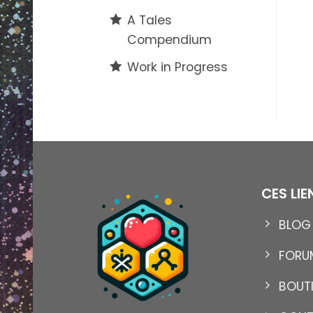
A Tales
Compendium
Work in Progress
CES LI
BLOG
13
Nov
FORU
BOUT