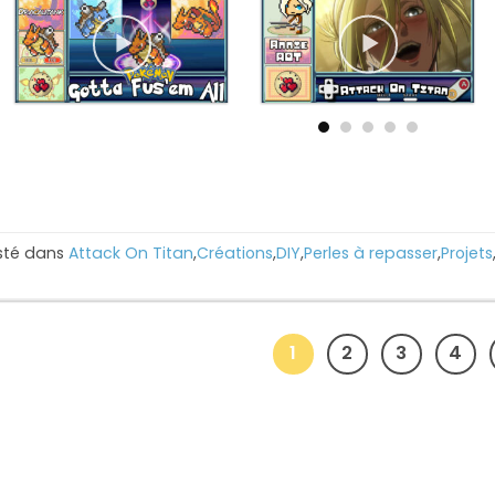
sté dans
Attack On Titan
,
Créations
,
DIY
,
Perles à repasser
,
Projets
1
2
3
4
STICKERS
DIGITAL