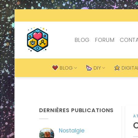
Passer
au
contenu
BLOG
FORUM
CONT
BLOG
DIY
DIGITA
DERNIÈRES PUBLICATIONS
A
C
Nostalgie
Aucun