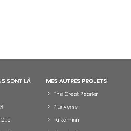
ENS SONT LÀ
MES AUTRES PROJETS
The Great Pearler
12
Nov
M
Pluriverse
IQUE
Fulkominn