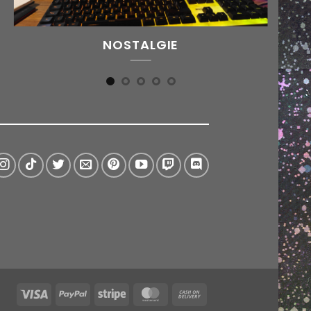
NOSTALGIE
Visa
PayPal
Stripe
MasterCard
Cash
On