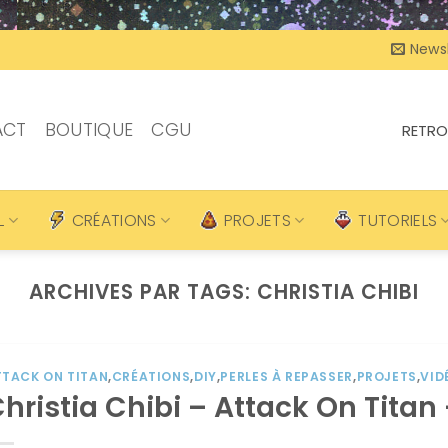
Newsl
ACT
BOUTIQUE
CGU
RETRO
L
CRÉATIONS
PROJETS
TUTORIELS
ARCHIVES PAR TAGS:
CHRISTIA CHIBI
TTACK ON TITAN
,
CRÉATIONS
,
DIY
,
PERLES À REPASSER
,
PROJETS
,
VID
hristia Chibi – Attack On Titan