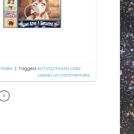
,
Vidéo
|
Tagged
AOTVD
,
Christia chibi
Laissez un commentaire
R
DIY