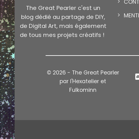
CON
The Great Pearler c'est un
MENT
blog dédié au partage de DIY,
NCEL – GOTTA
004 – SALAMÈCHE – 
de Digital Art, mais également
EM ALL
STICK’EM ALL
de tous mes projets créatifs !
© 2026 - The Great Pearler
par l'Hexatelier et
Fulkominn