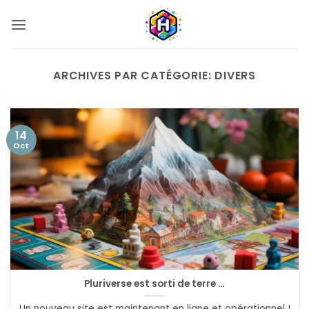
Passer
au
contenu
ARCHIVES PAR CATÉGORIE:
DIVERS
14
Oct
Pluriverse est sorti de terre …
Un nouveau site est maintenant en ligne et opérationnel !