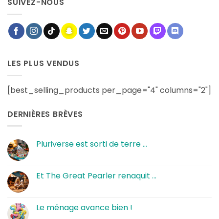
SUIVEZ-NOUS
LES PLUS VENDUS
[best_selling_products per_page="4" columns="2"]
DERNIÈRES BRÈVES
Pluriverse est sorti de terre …
Aucun
commentaire
sur
Pluriverse
Et The Great Pearler renaquit …
est
sorti
Aucun
de
commentaire
terre
sur
…
Et
Le ménage avance bien !
The
Great
Aucun