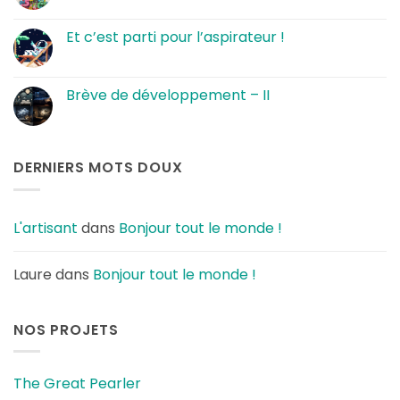
Pearler
commentaire
renaquit
sur
…
Le
Et c’est parti pour l’aspirateur !
ménage
avance
Aucun
bien
commentaire
!
sur
Et
Brève de développement – II
c’est
parti
Aucun
pour
commentaire
l’aspirateur
sur
!
Brève
de
DERNIERS MOTS DOUX
développement
–
II
L'artisant
dans
Bonjour tout le monde !
Laure
dans
Bonjour tout le monde !
NOS PROJETS
The Great Pearler