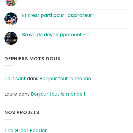
Great
Aucun
Pearler
commentaire
renaquit
sur
…
Le
Et c’est parti pour l’aspirateur !
ménage
avance
Aucun
bien
commentaire
!
sur
Et
Brève de développement – II
c’est
parti
Aucun
pour
commentaire
l’aspirateur
sur
!
Brève
de
DERNIERS MOTS DOUX
développement
–
II
L'artisant
dans
Bonjour tout le monde !
Laure
dans
Bonjour tout le monde !
NOS PROJETS
The Great Pearler