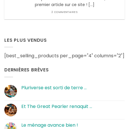
premier article sur ce site ! [...]
2 COMMENTAIRES
LES PLUS VENDUS
[best_selling_products per_page="4" columns="2"]
DERNIÈRES BRÈVES
Pluriverse est sorti de terre …
Aucun
commentaire
sur
Pluriverse
Et The Great Pearler renaquit …
est
sorti
Aucun
de
commentaire
terre
sur
…
Et
Le ménage avance bien !
The