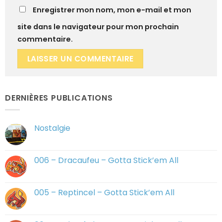
Enregistrer mon nom, mon e-mail et mon
site dans le navigateur pour mon prochain
commentaire.
DERNIÈRES PUBLICATIONS
Nostalgie
Aucun
commentaire
sur
Nostalgie
006 – Dracaufeu – Gotta Stick’em All
Aucun
commentaire
sur
006
005 – Reptincel – Gotta Stick’em All
–
Dracaufeu
Aucun
–
commentaire
Gotta
sur
Stick’em
005