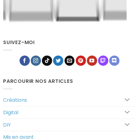
Gotta
Gotta
Pix'em
Fus'em
Tableau
All
All
Pixélodique
SUIVEZ-MOI
PARCOURIR NOS ARTICLES
Créations
Digital
DIY
Mis en avant