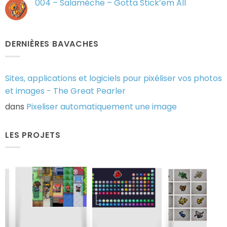
004 – Salamèche – Gotta Stick’em All
All
–
Reptincel
Aucun
–
commentaire
Gotta
sur
Stick’em
004
All
–
DERNIÈRES BAVACHES
Salamèche
–
Gotta
Stick’em
All
Sites, applications et logiciels pour pixéliser vos photos
et images - The Great Pearler
dans
Pixeliser automatiquement une image
LES PROJETS