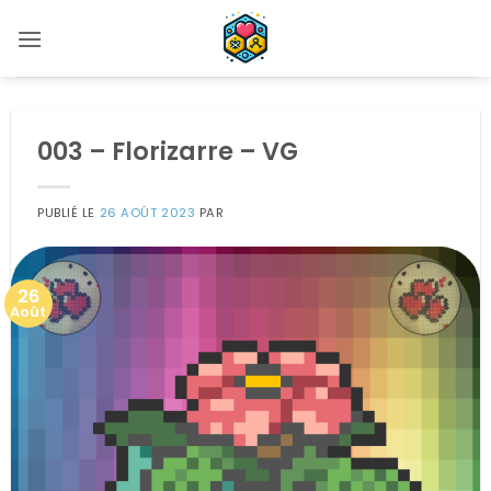
Passer
au
contenu
003 – Florizarre – VG
PUBLIÉ LE
26 AOÛT 2023
PAR
26
Août