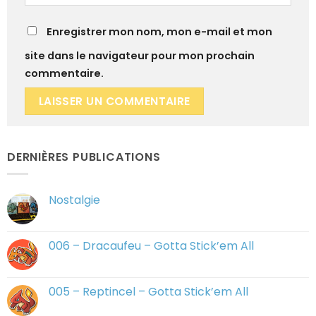
Enregistrer mon nom, mon e-mail et mon
site dans le navigateur pour mon prochain
commentaire.
DERNIÈRES PUBLICATIONS
Nostalgie
Aucun
commentaire
sur
Nostalgie
006 – Dracaufeu – Gotta Stick’em All
Aucun
commentaire
sur
006
005 – Reptincel – Gotta Stick’em All
–
Dracaufeu
Aucun
–
commentaire