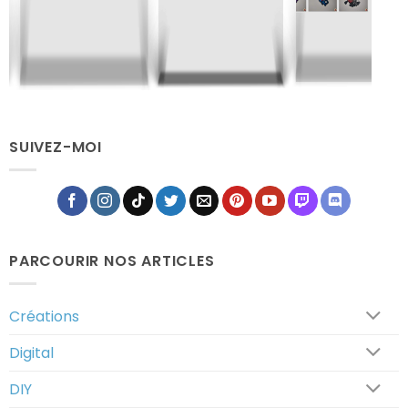
Gotta
Gotta
Pix'em
Fus'em
Tableau
All
All
Pixélodique
SUIVEZ-MOI
PARCOURIR NOS ARTICLES
Créations
Digital
DIY