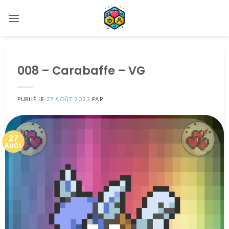
Passer
au
contenu
008 – Carabaffe – VG
PUBLIÉ LE
27 AOÛT 2023
PAR
27
Août