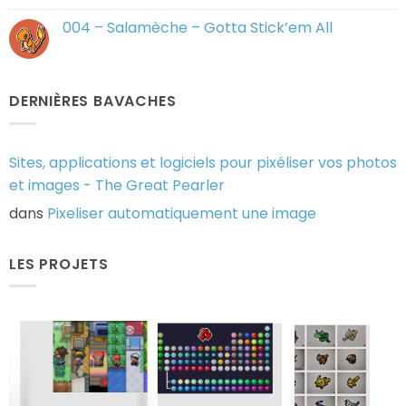
Gotta
sur
Stick’em
005
004 – Salamèche – Gotta Stick’em All
All
–
Reptincel
Aucun
–
commentaire
Gotta
sur
Stick’em
004
All
–
DERNIÈRES BAVACHES
Salamèche
–
Gotta
Stick’em
All
Sites, applications et logiciels pour pixéliser vos photos
et images - The Great Pearler
dans
Pixeliser automatiquement une image
LES PROJETS