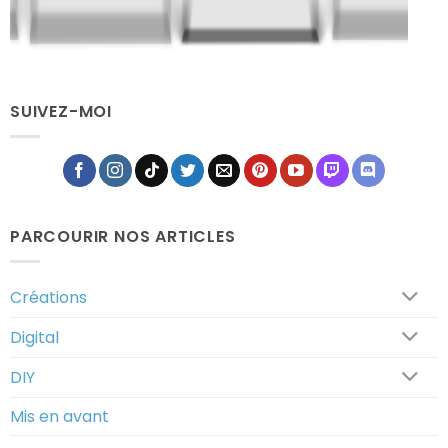
Pix'em
Fus'em
Tableau
All
All
Pixélodique
SUIVEZ-MOI
PARCOURIR NOS ARTICLES
Créations
Digital
DIY
Mis en avant