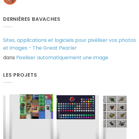
Reptincel
Aucun
–
commentaire
Gotta
sur
Stick’em
004
All
–
DERNIÈRES BAVACHES
Salamèche
–
Gotta
Stick’em
All
Sites, applications et logiciels pour pixéliser vos photos
et images - The Great Pearler
dans
Pixeliser automatiquement une image
LES PROJETS
Gotta
Gotta