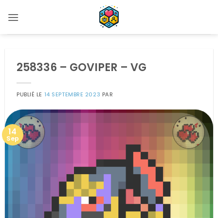
Passer
au
contenu
258336 – GOVIPER – VG
PUBLIÉ LE
14 SEPTEMBRE 2023
PAR
14
Sep